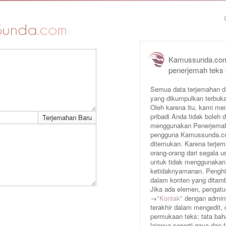
Kamussunda.com
penerjemah teks
Semua data terjemahan d
yang dikumpulkan terbuka
Oleh karena itu, kami me
pribadi Anda tidak boleh
menggunakan Penerjemah 
pengguna Kamussunda.com 
ditemukan. Karena terjem
orang-orang dari segala
untuk tidak menggunakan
ketidaknyamanan. Penghin
dalam konten yang ditam
Jika ada elemen, pengatur
→
"Kontak"
dengan adminis
terakhir dalam mengedit,
permukaan teks: tata baha
lainnya seperti gaya dan 