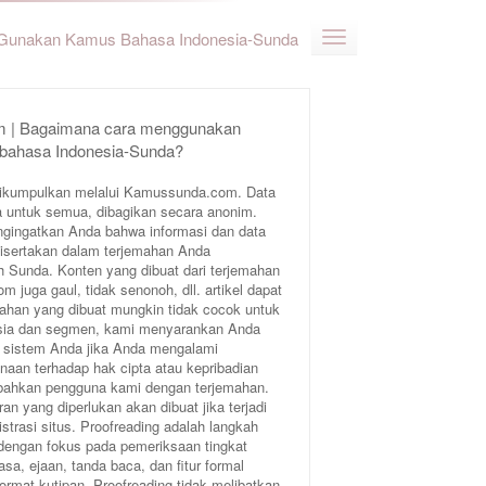
Gunakan Kamus Bahasa Indonesia-Sunda
 | Bagaimana cara menggunakan
 bahasa Indonesia-Sunda?
ikumpulkan melalui Kamussunda.com. Data
 untuk semua, dibagikan secara anonim.
ngingatkan Anda bahwa informasi dan data
 disertakan dalam terjemahan Anda
Sunda. Konten yang dibuat dari terjemahan
juga gaul, tidak senonoh, dll. artikel dapat
ahan yang dibuat mungkin tidak cocok untuk
 usia dan segmen, kami menyarankan Anda
 sistem Anda jika Anda mengalami
aan terhadap hak cipta atau kepribadian
bahkan pengguna kami dengan terjemahan.
an yang diperlukan akan dibuat jika terjadi
trasi situs. Proofreading adalah langkah
 dengan fokus pada pemeriksaan tingkat
sa, ejaan, tanda baca, dan fitur formal
format kutipan. Proofreading tidak melibatkan