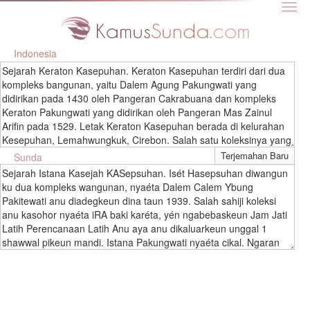
Indonesia
Sejarah Keraton Kasepuhan. Keraton Kasepuhan terdiri dari dua
kompleks bangunan, yaitu Dalem Agung Pakungwati yang
didirikan pada 1430 oleh Pangeran Cakrabuana dan kompleks
Keraton Pakungwati yang didirikan oleh Pangeran Mas Zainul
Arifin pada 1529. Letak Keraton Kasepuhan berada di kelurahan
Kesepuhan, Lemahwungkuk, Cirebon. Salah satu koleksinya yang
terkenal adalah Kereta Singa Barong, kereta kencana Sunan
Sunda
Gunung Jati yang hanya dikeluarkan setiap 1 Syawal untuk
Sejarah Istana Kasejah KASepsuhan. Isét Hasepsuhan diwangun
dimandikan. Keraton Pakungwati adalah cikal bakal Keraton
ku dua kompleks wangunan, nyaéta Dalem Calem Ybung
Kasepuhan. Nama Pakungwati berasal dari nama Ratu Dewi
Pakitewati anu diadegkeun dina taun 1939. Salah sahiji koleksi
Pakungwati binti Pangeran Cakrabuana yang menikah dengan
anu kasohor nyaéta iRA baki karéta, yén ngabebaskeun Jam Jati
Sunan Gunung Jati. Pada 1529, cicit Sunan Gunung Jati yang
Latih Perencanaan Latih Anu aya anu dikaluarkeun unggal 1
bernama Pangeran Mas Zainul Arifin atau Panembahan
shawwal pikeun mandi. Istana Pakungwati nyaéta cikal. Ngaran
Pakungwati I membangun keraton baru di sebelah barat daya
paktungwati asalna tina nami ratu Déja Pakongan BINTi Keurer
keraton lama. Keraton baru ini dinamai Keraton Pakungwati,
Keursan Nyurus anu nikah ka nyaluyung Jati. Dina 1529, anak-
mengabadikan nama Ratu Dewi Pakungwati. Sejarah Keraton
anak imah badag tina Muns Munung Juni dingaranan G éng Zaul
Kasepuhan berkaitan dengan runtuhnya Kerajaan Cirebon yang
Arifin atanapi panemebatan di Sakresiebati di Spungewatio kuring.
dimulai pada 1666, pada masa pemerintahan Panembahan Ratu