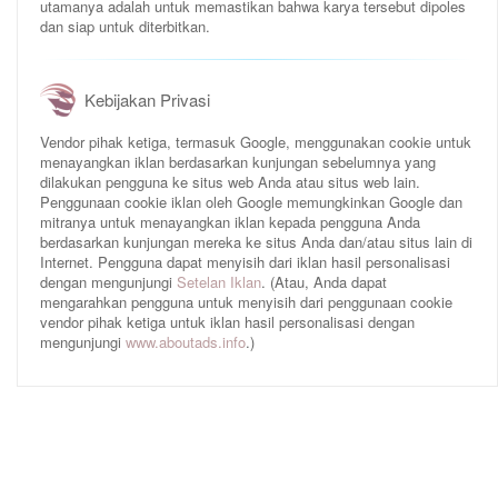
utamanya adalah untuk memastikan bahwa karya tersebut dipoles
dan siap untuk diterbitkan.
Kebijakan Privasi
Vendor pihak ketiga, termasuk Google, menggunakan cookie untuk
menayangkan iklan berdasarkan kunjungan sebelumnya yang
dilakukan pengguna ke situs web Anda atau situs web lain.
Penggunaan cookie iklan oleh Google memungkinkan Google dan
mitranya untuk menayangkan iklan kepada pengguna Anda
berdasarkan kunjungan mereka ke situs Anda dan/atau situs lain di
Internet. Pengguna dapat menyisih dari iklan hasil personalisasi
dengan mengunjungi
Setelan Iklan
. (Atau, Anda dapat
mengarahkan pengguna untuk menyisih dari penggunaan cookie
vendor pihak ketiga untuk iklan hasil personalisasi dengan
mengunjungi
www.aboutads.info
.)