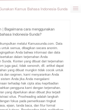
Gunakan Kamus Bahasa Indonesia-Sunda
 | Bagaimana cara menggunakan
 bahasa Indonesia-Sunda?
ikumpulkan melalui Kamussunda.com. Data
 untuk semua, dibagikan secara anonim.
ngingatkan Anda bahwa informasi dan data
 disertakan dalam terjemahan Anda
Sunda. Konten yang dibuat dari terjemahan
juga gaul, tidak senonoh, dll. artikel dapat
ahan yang dibuat mungkin tidak cocok untuk
 usia dan segmen, kami menyarankan Anda
 sistem Anda jika Anda mengalami
aan terhadap hak cipta atau kepribadian
bahkan pengguna kami dengan terjemahan.
an yang diperlukan akan dibuat jika terjadi
trasi situs. Proofreading adalah langkah
 dengan fokus pada pemeriksaan tingkat
sa, ejaan, tanda baca, dan fitur formal
format kutipan. Proofreading tidak melibatkan