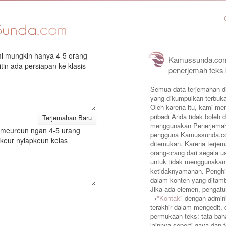
i mungkin hanya 4-5 orang
Kamussunda.com
tin ada persiapan ke klasis
penerjemah teks
Semua data terjemahan d
yang dikumpulkan terbuka
Oleh karena itu, kami me
pribadi Anda tidak boleh
menggunakan Penerjemah 
 meureun ngan 4-5 urang
pengguna Kamussunda.com 
keur nyiapkeun kelas
ditemukan. Karena terjem
orang-orang dari segala
untuk tidak menggunakan
ketidaknyamanan. Penghin
dalam konten yang ditam
Jika ada elemen, pengatur
→
"Kontak"
dengan adminis
terakhir dalam mengedit,
permukaan teks: tata baha
lainnya seperti gaya dan 