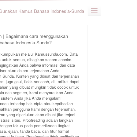
Gunakan Kamus Bahasa Indonesia-Sunda
 | Bagaimana cara menggunakan
 bahasa Indonesia-Sunda?
ikumpulkan melalui Kamussunda.com. Data
 untuk semua, dibagikan secara anonim.
ngingatkan Anda bahwa informasi dan data
 disertakan dalam terjemahan Anda
Sunda. Konten yang dibuat dari terjemahan
juga gaul, tidak senonoh, dll. artikel dapat
ahan yang dibuat mungkin tidak cocok untuk
 usia dan segmen, kami menyarankan Anda
 sistem Anda jika Anda mengalami
aan terhadap hak cipta atau kepribadian
bahkan pengguna kami dengan terjemahan.
an yang diperlukan akan dibuat jika terjadi
trasi situs. Proofreading adalah langkah
 dengan fokus pada pemeriksaan tingkat
sa, ejaan, tanda baca, dan fitur formal
format kutipan. Proofreading tidak melibatkan