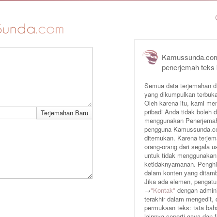
Kamussunda.com
penerjemah teks
Semua data terjemahan d
yang dikumpulkan terbuka
Oleh karena itu, kami me
pribadi Anda tidak boleh
menggunakan Penerjemah 
pengguna Kamussunda.com 
ditemukan. Karena terjem
orang-orang dari segala
untuk tidak menggunakan
ketidaknyamanan. Penghin
dalam konten yang ditam
Jika ada elemen, pengatur
→
"Kontak"
dengan adminis
terakhir dalam mengedit,
permukaan teks: tata baha
lainnya seperti gaya dan 